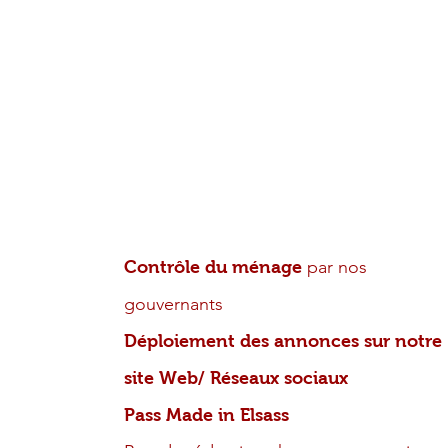
des dégâts voyageurs
potentiels
Approvisionnement des
consommables
« Produits d’accueil d’hygiène,
Kit Petit déjeuner, Kit Nettoyage »
Guides d’accueil Multilingue
( Livret
Office de tourisme)
par nos
Contrôle du ménage
gouvernants
Déploiement des annonces sur notre
site Web/ Réseaux sociaux
Pass Made in Elsass