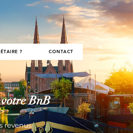
ÉTAIRE ?
CONTACT
r votre BnB
s revenus