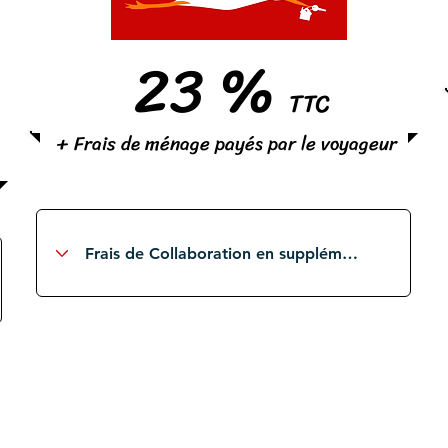
23 %
TTC
+ Frais de ménage payés par le voyageur
S
élection et contrôle des voyageurs
locaux et étrangers
Gestion des assurances et