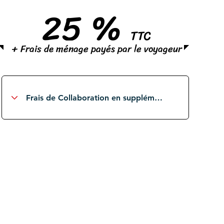
25 %
TTC
+ Frais de ménage payés par le voyageur
S
élection et contrôle des voyageurs
locaux et étrangers
Gestion des assurances et
des dégâts voyageurs
potentiels
Approvisionnement des
consommables