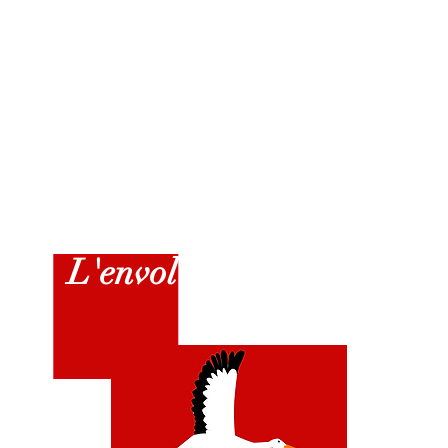
et formes aux standards hôteliers
 de gestions globa
L'envol
de la
Ci
gogne