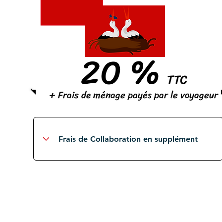
20 %
TTC
+ Frais de ménage payés par le voyageur
S
élection et contrôle des voyageurs
locaux et étrangers
Gestion des assurances et