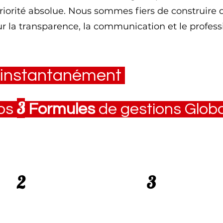
priorité absolue. Nous sommes fiers de construire 
r la transparence, la communication et le profes
 instantanément
3
os
Formules
de gestions Glob
2
3