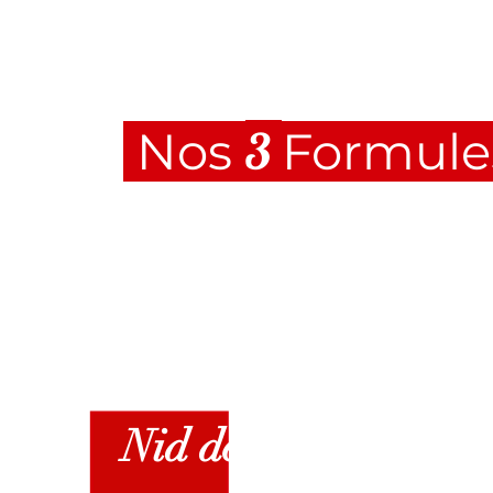
3
Nos
Formules
Nid de la Ci
gogn
e