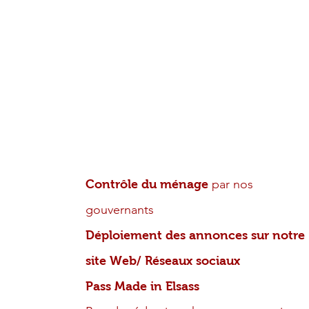
des dégâts voyageurs
potentiels
Approvisionnement des
consommables
« Produits d’accueil d’hygiène,
Kit Petit déjeuner, Kit Nettoyage »
Guides d’accueil Multilingue
( Livret
Office de tourisme)
par nos
Contrôle du ménage
gouvernants
Déploiement des annonces sur notre
site Web/ Réseaux sociaux
Pass Made in Elsass