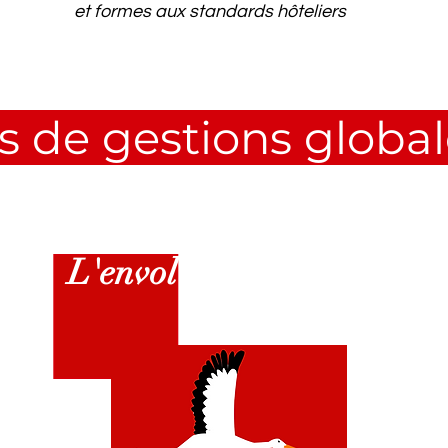
et formes aux standards hôteliers
 de gestions globa
L'envol
de la
Ci
gogne