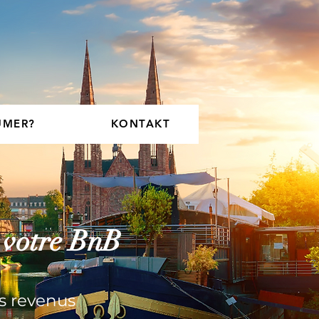
ÜMER?
KONTAKT
r votre BnB
s revenus