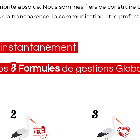
priorité absolue. Nous sommes fiers de construire 
r la transparence, la communication et le profes
 instantanément
3
os
Formules
de gestions Glob
2
3