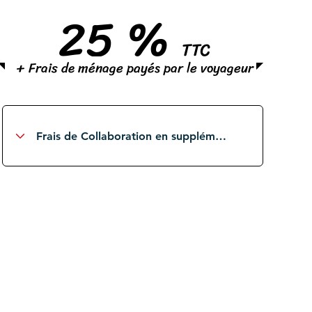
25 %
TTC
+ Frais de ménage payés par le voyageur
S
élection et contrôle des voyageurs
locaux et étrangers
Gestion des assurances et
des dégâts voyageurs
potentiels
Approvisionnement des
consommables