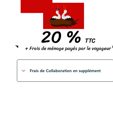
20 %
TTC
+ Frais de ménage payés par le voyageur
S
élection et contrôle des voyageurs
locaux et étrangers
Gestion des assurances et