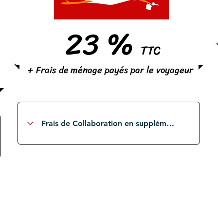
23 %
TTC
+ Frais de ménage payés par le voyageur
S
élection et contrôle des voyageurs
locaux et étrangers
Gestion des assurances et